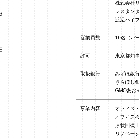
株式会社
レスタン
6
渡辺パイ
従業員数
10名（パ
日
許可
東京都知事 
取扱銀行
みずほ銀
きらぼし
GMOあ
事業内容
オフィス
オフィス
原状回復
リノベー