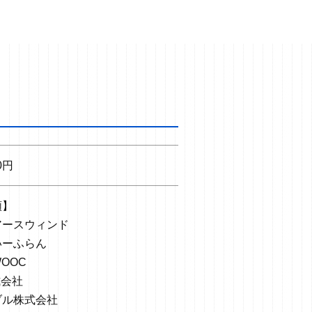
00円
順】
アースウィンド
いーふらん
OOC
式会社
ブル株式会社