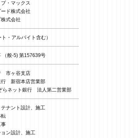
リブ・マックス
ダード株式会社
プ株式会社
ート・アルバイト含む）
（般-5) 第157639号
行 市ヶ谷支店
銀行 新宿本店営業部
おぞらネット銀行 法人第二営業部
・テナント設計、施工
移転
工事
ション設計、施工