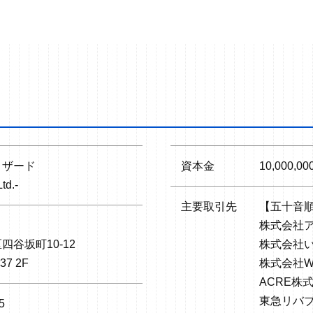
ィザード
資本金
10,000,0
td.-
主要取引先
【五十音
株式会社
四谷坂町10-12
株式会社
r37 2F
株式会社W
ACRE株
東急リバ
5